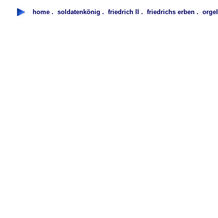
home
.
soldatenkönig
.
friedrich II
.
friedrichs erben
.
orge